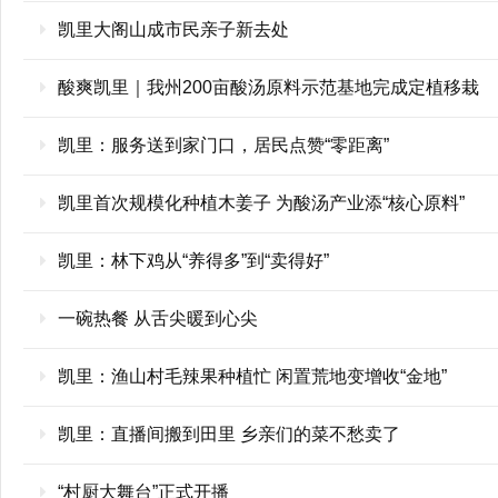
凯里大阁山成市民亲子新去处
酸爽凯里｜我州200亩酸汤原料示范基地完成定植移栽
凯里：服务送到家门口，居民点赞“零距离”
凯里首次规模化种植木姜子 为酸汤产业添“核心原料”
凯里：林下鸡从“养得多”到“卖得好”
一碗热餐 从舌尖暖到心尖
凯里：渔山村毛辣果种植忙 闲置荒地变增收“金地”
凯里：直播间搬到田里 乡亲们的菜不愁卖了
“村厨大舞台”正式开播