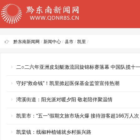
黔东南新闻网
/
新闻中心
/
县市
/
凯里
/
二○二六年亚洲皮划艇激流回旋锦标赛落幕 中国队揽十
守好“救命钱”！凯里掀起医保基金监管宣传热潮
湾溪街道：阳光派对暖夕阳 敬老陪伴聚温情
凯里市：“五一”假期文旅市场火爆 接待游客超166万人次
凯棠镇：线椒种植铺就乡村振兴路