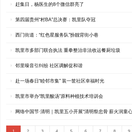
赶集日，杨医生的8个微信群亮了
第四届贵州“村BA”总决赛：凯里队夺冠
西门街道：“红色星服务队”扮靓背街小巷
凯里市多部门联合执法 重拳整治非法收运餐厨垃圾
邻里噪音引纠纷 社区调解促和谐
赴一场春日“睦邻市集” 装一筐社区幸福时光
凯里市举办“凯里酸汤”原料种植技术培训会
网络中国节·清明｜凯里五小开展“清明祭忠骨 薪火润童
1
2
3
4
5
6
7
8
9