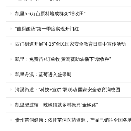
凯里5.6万亩原料地成群众“增收田”
“苗厨酸汤”第一季度实现开门红
西门街道开展“4·15”全民国家安全教育日集中宣传活动
凯里：免费苗+订单收 黄蜀葵助农播下“增收种”
凯里舟溪：蓝莓进入盛果期
湾溪街道：“科技+宣讲”双联动 国家安全教育润校园
凯里碧波镇：辣椒铺就乡村振兴“金椒路”
贵州苗侗健康：依托苗侗医药资源，产品已销往全国各