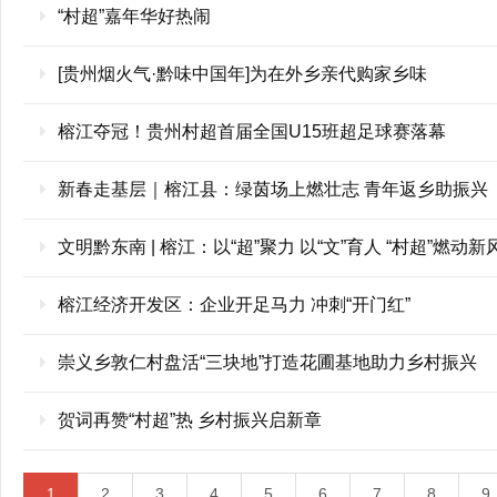
“村超”嘉年华好热闹
[贵州烟火气·黔味中国年]为在外乡亲代购家乡味
榕江夺冠！贵州村超首届全国U15班超足球赛落幕
新春走基层｜榕江县：绿茵场上燃壮志 青年返乡助振兴
文明黔东南 | 榕江：以“超”聚力 以“文”育人 “村超”燃
榕江经济开发区：企业开足马力 冲刺“开门红”
崇义乡敦仁村盘活“三块地”打造花圃基地助力乡村振兴
贺词再赞“村超”热 乡村振兴启新章
1
2
3
4
5
6
7
8
9