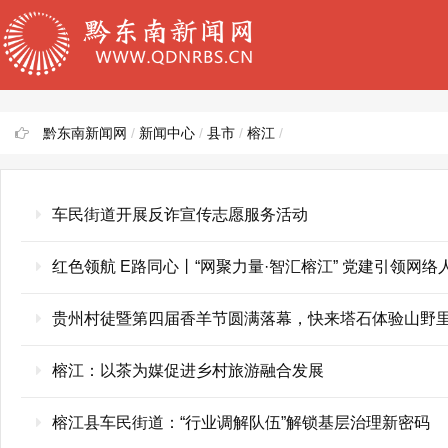
黔东南新闻网
/
新闻中心
/
县市
/
榕江
/
车民街道开展反诈宣传志愿服务活动
红色领航 E路同心丨“网聚力量·智汇榕江” 党建引领网
贵州村徒暨第四届香羊节圆满落幕，快来塔石体验山野
榕江：以茶为媒促进乡村旅游融合发展
榕江县车民街道：“行业调解队伍”解锁基层治理新密码