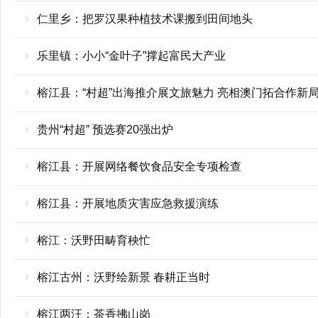
仁里乡：把罗汉果种植技术课搬到田间地头
乐里镇：小小“金叶子”撑起富民大产业
榕江县：“村超”出海推介展文旅魅力 亮相澳门拓合作新
贵州“村超” 预选赛20强出炉
榕江县：开展网络餐饮食品安全专项检查
榕江县：开展地质灾害应急救援演练
榕江：沃野田畴育秧忙
榕江古州：沃野绘新景 春耕正当时
榕江两汪：茶香拂山岗